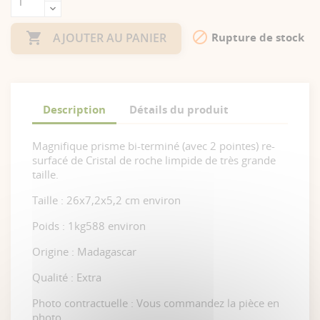


Rupture de stock
AJOUTER AU PANIER
Description
Détails du produit
Magnifique prisme bi-terminé (avec 2 pointes) re-
surfacé de Cristal de roche limpide de très grande
taille.
Taille : 26x7,2x5,2 cm environ
Poids : 1kg588 environ
Origine : Madagascar
Qualité : Extra
Photo contractuelle : Vous commandez la pièce en
photo.