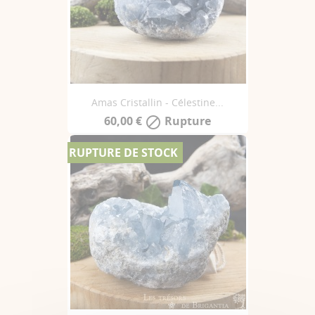
Amas Cristallin - Célestine...
60,00 €
Rupture

RUPTURE DE STOCK