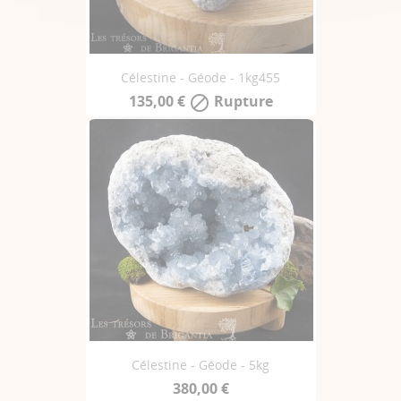
Célestine - Géode - 1kg455
135,00 €
Rupture

Célestine - Géode - 5kg
380,00 €