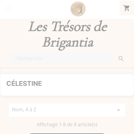
shopping_cart


Les Trésors de
Brigantia

CÉLESTINE
Nom, A à Z

Affichage 1-8 de 8 article(s)