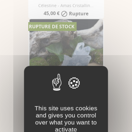
Célestine - Amas Cristallin...
45,00 €
Rupture

RUPTURE DE STOCK
Célestine - Ensemble De...
This site uses cookies
14,00 €
Rupture

and gives you control
RUPTURE DE STOCK
over what you want to
activate