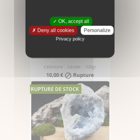
OK, accept all
Deny all cookies
Personalize
Privacy policy
Célestine - Géode - 108gr
10,00 €
Rupture

RUPTURE DE STOCK