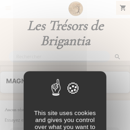
shopping_cart


Les Trésors de
Brigantia

MAGNÉSITE
Aucun résultat trouvé
This site uses cookies
and gives you control
Essayez en utilisant la recherche
over what you want to