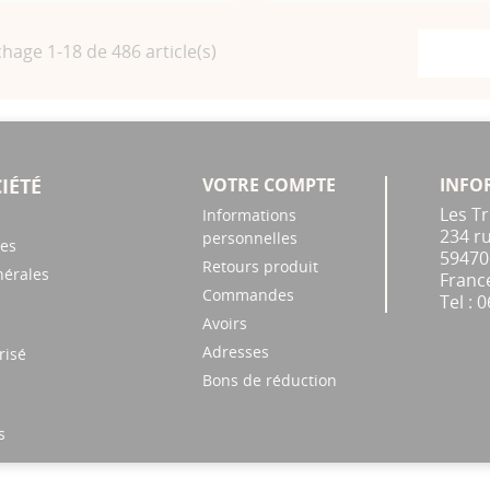
chage 1-18 de 486 article(s)
IÉTÉ
VOTRE COMPTE
INFO
Les Tr
Informations
234 ru
personnelles
les
5947
Retours produit
nérales
Franc
Commandes
Tel :
0
Avoirs
Adresses
risé
Bons de réduction
s