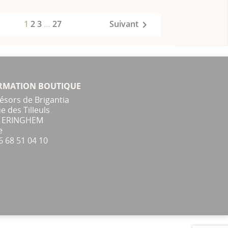
1
2
3
…
27
Suivant

RMATION BOUTIQUE
ésors de Brigantia
e des Tilleuls
0 ERINGHEM
e
6 68 51 04 10