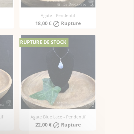
Agate - Pendentif
18,00 €
Rupture

RUPTURE DE STOCK
if
Agate Blue Lace - Pendentif
22,00 €
Rupture
