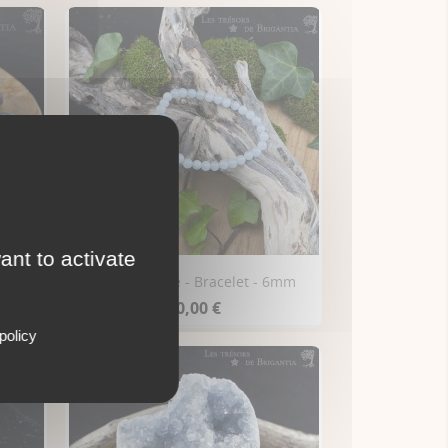
ant to activate
ée
Aigue Marine - Bracelet - 6mm
30,00 €
policy