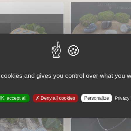
 cookies and gives you control over what you w
gate Blue Lace/Calcédoine...
Agate Du Botswana - Roul
2,50 €
5,00 €
K, accept all
Deny all cookies
Personalize
Privacy 
RUPTURE DE STOCK