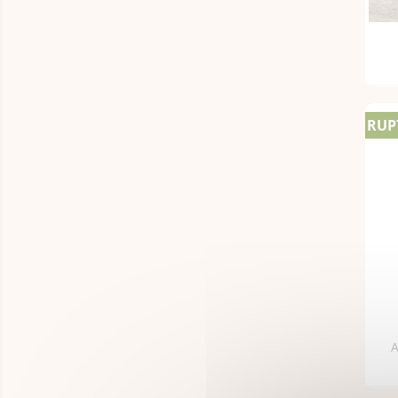
RUP
A