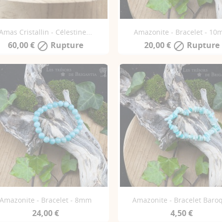
Amas Cristallin - Célestine...
Amazonite - Bracelet - 1
60,00 €
Rupture
20,00 €
Rupture


Amazonite - Bracelet - 8mm
Amazonite - Bracelet Baro
24,00 €
4,50 €