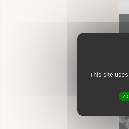
This site uses
A
O