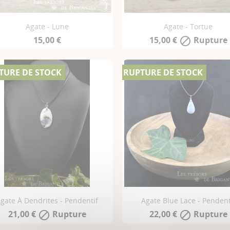
Agate - Lune
Agate - Tortue
15,00 €
15,00 €
Rupture

TURE DE STOCK
RUPTURE DE STOCK
gate À Dendrites - Pendentif
Agate Blue Lace - Pendent
21,00 €
Rupture
22,00 €
Rupture

