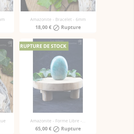
0mm
Amazonite - Bracelet - 6mm
18,00 €
Rupture

RUPTURE DE STOCK
que
Amazonite - Forme Libre -...
65,00 €
Rupture
