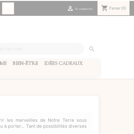
Facebook
Instagram
shopping_cart

Panier
(0)
Se connecter

SME
BIEN-ÊTRE
IDÉES CADEAUX
ir les merveilles de Notre Terre sous
u à porter... Tant de possibilités diverses