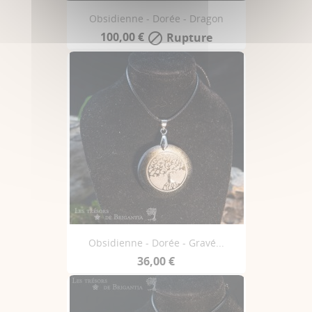
Obsidienne - Dorée - Dragon
100,00 €
Rupture

Obsidienne - Dorée - Gravé...
36,00 €