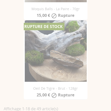
Moquis Balls - La Paire - 70gr
15,00 €
Rupture

RUPTURE DE STOCK
Oeil De Tigre - Brut - 128gr
25,00 €
Rupture

Affichage 1-18 de 49 article(s)