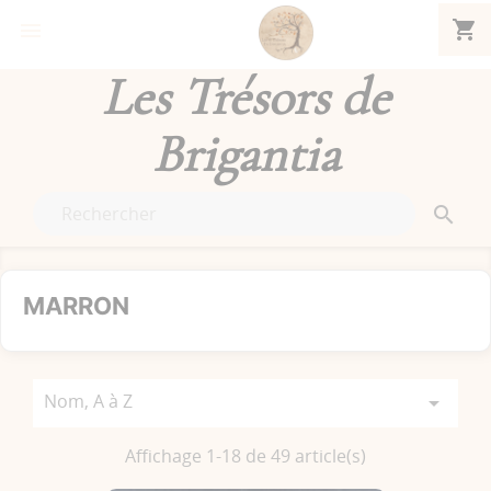
shopping_cart


Les Trésors de
Brigantia

MARRON
Nom, A à Z

Affichage 1-18 de 49 article(s)