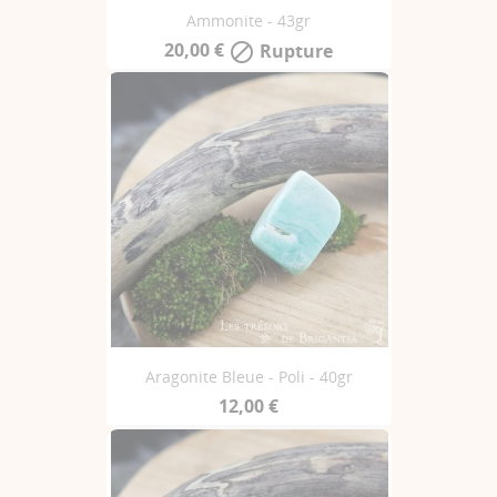
Ammonite - 43gr
20,00 €
Rupture

Aragonite Bleue - Poli - 40gr
12,00 €