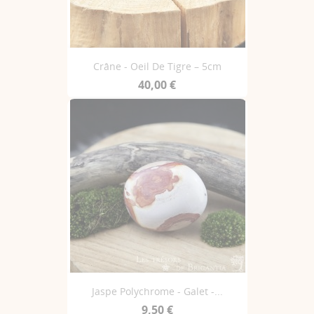
Crâne - Oeil De Tigre – 5cm
40,00 €
Jaspe Polychrome - Galet -...
9,50 €