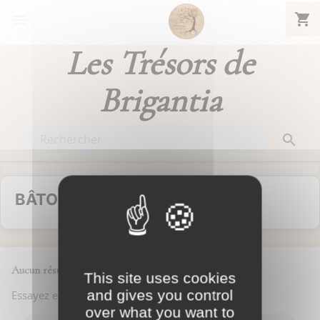
shopping_cart


Les Trésors de
Brigantia

BÂTONS DE MASSAGE
Aucun résultat trouvé
This site uses cookies
and gives you control
Essayez en utilisant la recherche
over what you want to