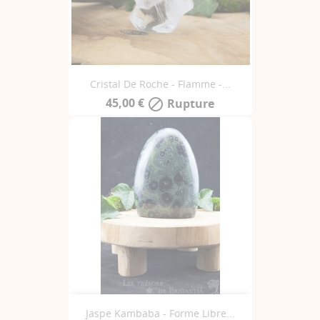
Cristal De Roche - Flamme -...
45,00 €
Rupture

Jaspe Kambaba - Forme Libre...