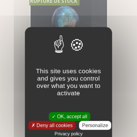
RUPTURE DE STOCK
This site uses cookies
Labradorite - Forme Libre
and gives you control
over what you want to
135,00 €
Rupture

activate
RUPTURE DE STOCK
OK, accept all
Deny all cookies
Personalize
Privacy policy