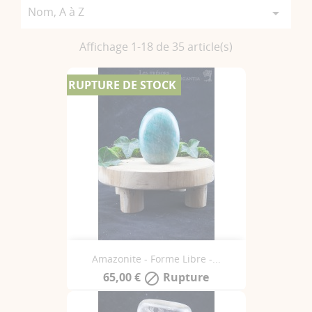
Nom, A à Z

Affichage 1-18 de 35 article(s)
RUPTURE DE STOCK
Amazonite - Forme Libre -...
65,00 €
Rupture
