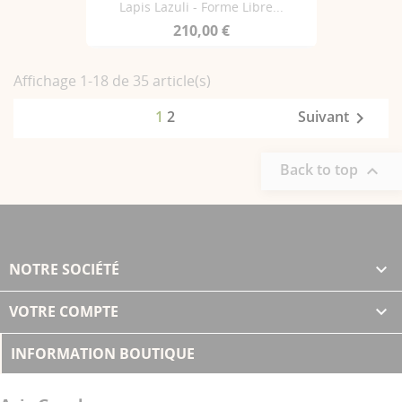
Lapis Lazuli - Forme Libre...
210,00 €
Affichage 1-18 de 35 article(s)
1
2
Suivant

Back to top

NOTRE SOCIÉTÉ

VOTRE COMPTE

INFORMATION BOUTIQUE