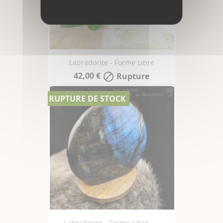
Labradorite - Forme Libre
42,00 €
Rupture

RUPTURE DE STOCK
Labradorite - Forme Libre -...