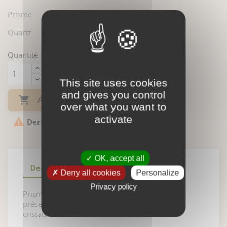
Prisme
Quartz
Quantité
This site uses cookies
and gives you control

AJOUTER AU PANIER
over what you want to
activate

Derniers articles en stock
OK, accept all
Description
Détails du produit
Deny all cookies
Personalize
Privacy policy
Prisme poli de quartz type agate/calcédoine
présentant une cavité tapissée de très beaux
cristaux.