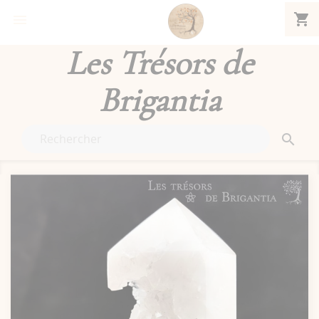
shopping_cart


Les Trésors de
Brigantia
